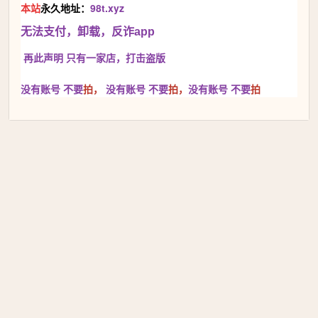
本站
永久地址：
98t.xyz
无法支付，卸载，反诈app
再此声明 只有一家店，
打击盗版
没有账号 不要
拍，
没有账号
不要
拍，
没有账号
不要
拍
本站永久地址：98t.xyz 只有一家店♥与本站页面不一样的都是
假冒