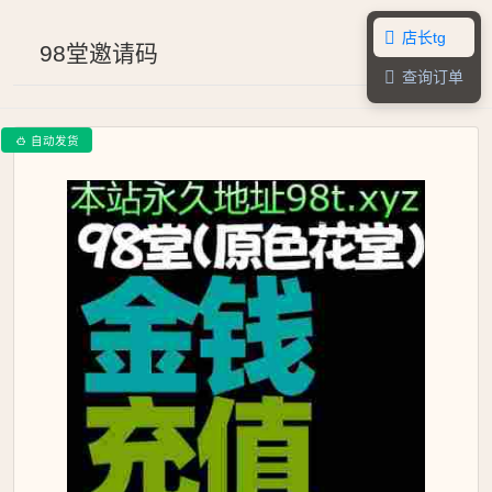
店长tg

98堂邀请码
查询订单

自动发货
