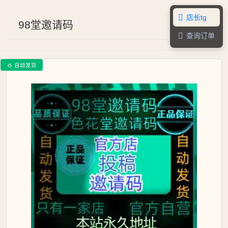
店长tg

98堂邀请码
查询订单

自动发货
