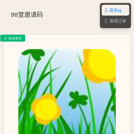
店长tg

98堂邀请码
查询订单

自动发货
