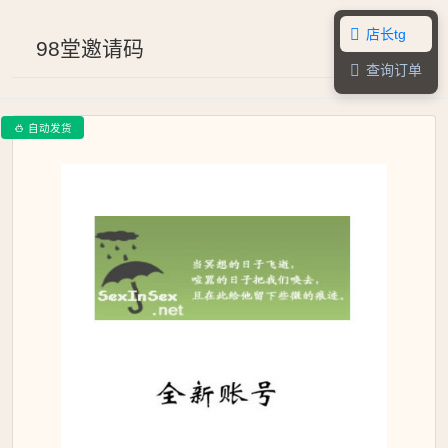
店长tg

98堂邀请码
查询订单

自动发货
