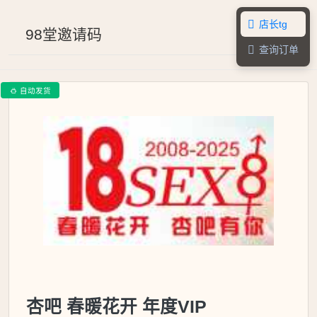
店长tg

98堂邀请码
查询订单

自动发货

杏吧 春暖花开 年度VIP