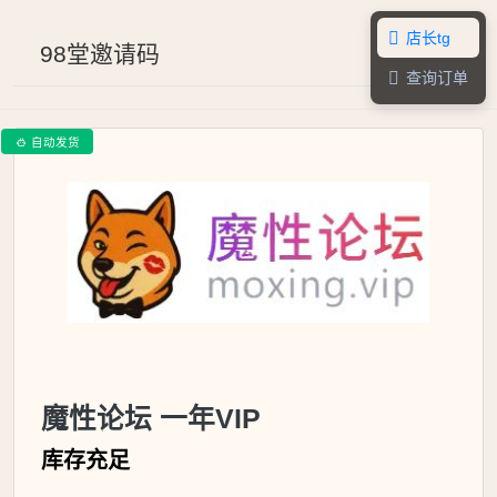
店长tg

98堂邀请码
查询订单

自动发货

魔性论坛 一年VIP
库存充足